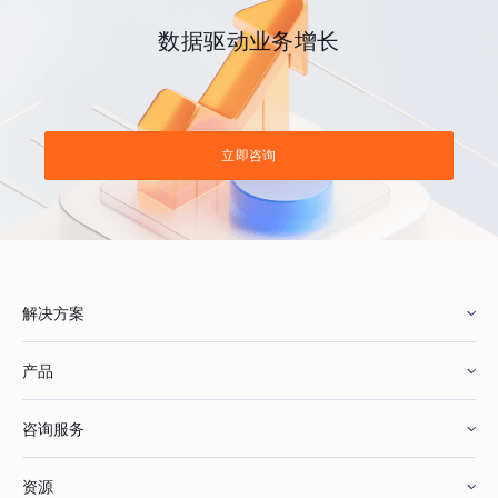
数据驱动业务增长
立即咨询
解决方案
产品
零售行业
咨询服务
美妆行业
增长分析
资源