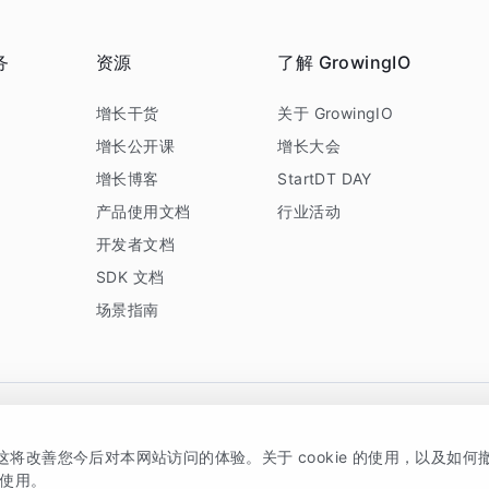
务
资源
了解 GrowingIO
务
增长干货
关于 GrowingIO
增长公开课
增长大会
增长博客
StartDT DAY
产品使用文档
行业活动
开发者文档
SDK 文档
场景指南
GrowingIO 是专注于数据智能分析与增长的品牌，核心平台为 GrowingIO 分析云
，这将改善您今后对本网站访问的体验。关于 cookie 的使用，以及如
5038330号
京公网安备 11010502037228号
的使用。