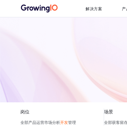
解决方案
产
岗位
场景
全部
产品
运营
市场
分析
开发
管理
全部
获客
留