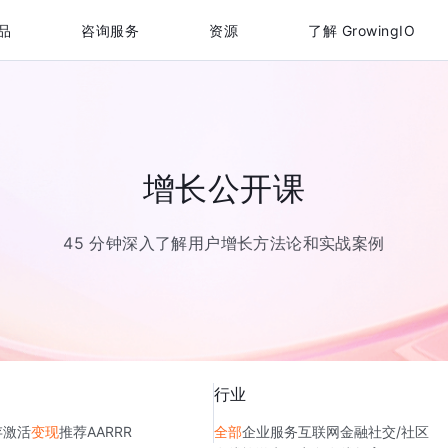
品
咨询服务
资源
了解 GrowingIO
增长公开课
45 分钟深入了解用户增长方法论和实战案例
行业
存
激活
变现
推荐
AARRR
全部
企业服务
互联网金融
社交/社区