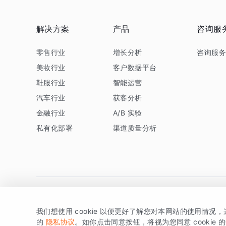
解决方案
产品
咨询服
零售行业
增长分析
咨询服
美妆行业
客户数据平台
鞋服行业
智能运营
汽车行业
获客分析
金融行业
A/B 实验
私有化部署
渠道质量分析
我们想使用 cookie 以便更好了解您对本网站的使用情况
版权所有 © 北京易数科技有限公司
SDK相关说明
京ICP备1
的
隐私协议
。如你点击同意按钮，将视为您同意 cookie 