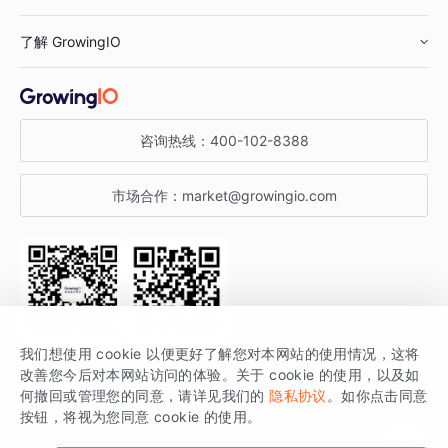
鞋服行业
客户数据平台
咨询服务
了解 GrowingIO
汽车行业
智能运营
增长干货
金融行业
获客分析
增长公开课
关于 GrowingIO
咨询热线：
400-102-8388
私有化部署
A/B 实验
增长博客
增长大会
市场合作：
market@growingio.com
渠道质量分析
产品使用文档
StartDT DAY
开发者文档
行业活动
SDK 文档
关注公众号
获取更多干货
我们想使用 cookie 以便更好了解您对本网站的使用情况，这将
场景指南
改善您今后对本网站访问的体验。关于 cookie 的使用，以及如
GrowingIO 是专注于数据智能分析与增长的品牌，核心平台为 GrowingIO
何撤回或管理您的同意，请详见我们的
隐私协议
。如你点击同意
按钮，将视为您同意 cookie 的使用。
分析云。