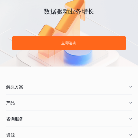
数据驱动业务增长
立即咨询
解决方案
产品
零售行业
咨询服务
美妆行业
增长分析
资源