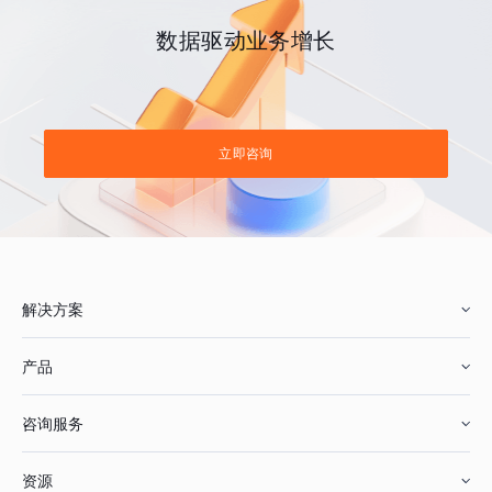
数据驱动业务增长
立即咨询
解决方案
产品
零售行业
咨询服务
美妆行业
增长分析
资源