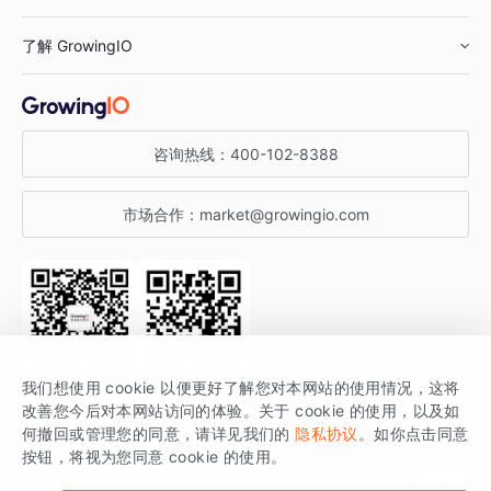
鞋服行业
客户数据平台
咨询服务
了解 GrowingIO
汽车行业
智能运营
增长干货
金融行业
获客分析
增长公开课
关于 GrowingIO
咨询热线：
400-102-8388
私有化部署
A/B 实验
增长博客
增长大会
市场合作：
market@growingio.com
渠道质量分析
产品使用文档
StartDT DAY
开发者文档
行业活动
SDK 文档
关注公众号
获取更多干货
我们想使用 cookie 以便更好了解您对本网站的使用情况，这将
场景指南
改善您今后对本网站访问的体验。关于 cookie 的使用，以及如
GrowingIO 是专注于数据智能分析与增长的品牌，核心平台为 GrowingIO
何撤回或管理您的同意，请详见我们的
隐私协议
。如你点击同意
按钮，将视为您同意 cookie 的使用。
分析云。