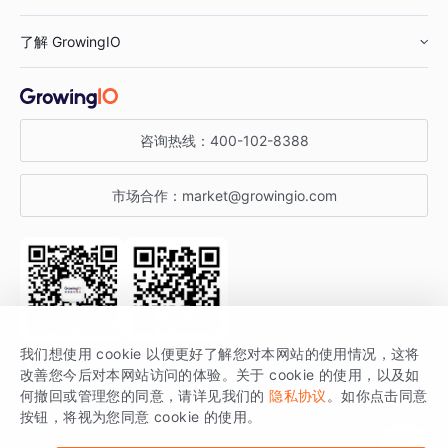
鞋服行业
客户数据平台
咨询服务
了解 GrowingIO
汽车行业
智能运营
增长干货
金融行业
获客分析
增长公开课
关于 GrowingIO
咨询热线：
400-102-8388
私有化部署
A/B 实验
增长博客
增长大会
市场合作：
market@growingio.com
渠道质量分析
产品使用文档
StartDT DAY
开发者文档
行业活动
SDK 文档
关注公众号
获取更多干货
我们想使用 cookie 以便更好了解您对本网站的使用情况，这将
场景指南
改善您今后对本网站访问的体验。关于 cookie 的使用，以及如
GrowingIO 是专注于数据智能分析与增长的品牌，核心平台为 GrowingIO
何撤回或管理您的同意，请详见我们的
隐私协议
。如你点击同意
按钮，将视为您同意 cookie 的使用。
分析云。