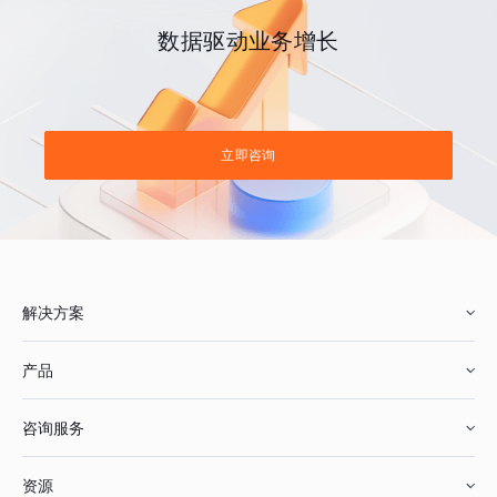
数据驱动业务增长
立即咨询
解决方案
产品
零售行业
咨询服务
美妆行业
增长分析
资源