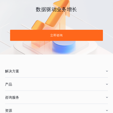
数据驱动业务增长
立即咨询
解决方案
产品
零售行业
咨询服务
美妆行业
增长分析
资源