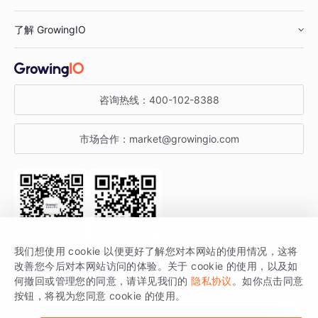
鞋服行业
客户数据平台
咨询服务
了解 GrowingIO
汽车行业
智能运营
增长干货
金融行业
获客分析
增长公开课
关于 GrowingIO
咨询热线：
400-102-8388
私有化部署
A/B 实验
增长博客
增长大会
市场合作：
market@growingio.com
渠道质量分析
产品使用文档
StartDT DAY
开发者文档
行业活动
SDK 文档
关注公众号
获取更多干货
我们想使用 cookie 以便更好了解您对本网站的使用情况，这将
场景指南
改善您今后对本网站访问的体验。关于 cookie 的使用，以及如
GrowingIO 是专注于数据智能分析与增长的品牌，核心平台为 GrowingIO
何撤回或管理您的同意，请详见我们的
隐私协议
。如你点击同意
按钮，将视为您同意 cookie 的使用。
分析云。