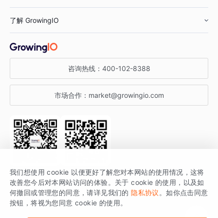
鞋服行业
客户数据平台
咨询服务
了解 GrowingIO
汽车行业
智能运营
增长干货
金融行业
获客分析
增长公开课
关于 GrowingIO
咨询热线：
400-102-8388
私有化部署
A/B 实验
增长博客
增长大会
市场合作：
market@growingio.com
渠道质量分析
产品使用文档
StartDT DAY
开发者文档
行业活动
SDK 文档
关注公众号
获取更多干货
我们想使用 cookie 以便更好了解您对本网站的使用情况，这将
场景指南
改善您今后对本网站访问的体验。关于 cookie 的使用，以及如
GrowingIO 是专注于数据智能分析与增长的品牌，核心平台为 GrowingIO
何撤回或管理您的同意，请详见我们的
隐私协议
。如你点击同意
按钮，将视为您同意 cookie 的使用。
分析云。