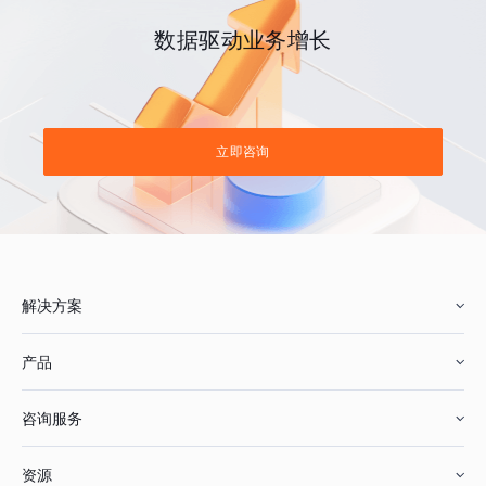
数据驱动业务增长
立即咨询
解决方案
产品
零售行业
咨询服务
美妆行业
增长分析
资源