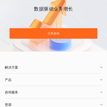
数据驱动业务增长
立即咨询
解决方案
产品
零售行业
咨询服务
美妆行业
增长分析
资源