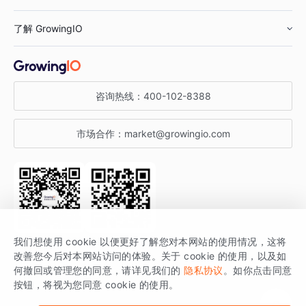
鞋服行业
客户数据平台
咨询服务
了解 GrowingIO
汽车行业
智能运营
增长干货
金融行业
获客分析
增长公开课
关于 GrowingIO
咨询热线：
400-102-8388
私有化部署
A/B 实验
增长博客
增长大会
市场合作：
market@growingio.com
渠道质量分析
产品使用文档
StartDT DAY
开发者文档
行业活动
SDK 文档
关注公众号
获取更多干货
我们想使用 cookie 以便更好了解您对本网站的使用情况，这将
场景指南
改善您今后对本网站访问的体验。关于 cookie 的使用，以及如
GrowingIO 是专注于数据智能分析与增长的品牌，核心平台为 GrowingIO
何撤回或管理您的同意，请详见我们的
隐私协议
。如你点击同意
按钮，将视为您同意 cookie 的使用。
分析云。