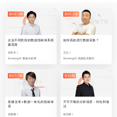
第46-2期
第41-2期
企业不同阶段的数据指标体系搭
如何高效进行数据采集？
建思路
张荠卉 /
王汉 /
GrowingIO 数据分析师
GrowingIO 高级技术顾问
第41-1期
第33期
搭建业务+数据一体化的指标体
不可不懂的分析场景：转化和激
系
活
史晓璐 /
徐主峰 /