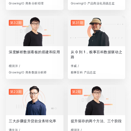
GrowingIO 商务分析经理
GrowingIO 产品商业化高级总监
第32期
第31期
深度解析数据看板的搭建和应用
从 0 到 1，糗事百科数据驱动之
路
檀润洋 /
李威 /
GrowingIO 商务数据分析师
糗事百科 产品总监
第23期
第2期
三大步骤提升贷款业务转化率
提升留存的两个方法、三个阶段
潘佳兴 /
檀润洋 /