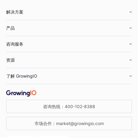
解决方案
产品
零售行业
咨询服务
美妆行业
增长分析
资源
鞋服行业
客户数据平台
咨询服务
了解 GrowingIO
汽车行业
智能运营
增长干货
金融行业
获客分析
增长公开课
关于 GrowingIO
咨询热线：
400-102-8388
私有化部署
A/B 实验
增长博客
增长大会
市场合作：
market@growingio.com
渠道质量分析
产品使用文档
StartDT DAY