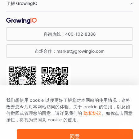
了解 GrowingIO
汽车行业
智能运营
增长干货
金融行业
获客分析
增长公开课
关于 GrowingIO
咨询热线：
400-102-8388
私有化部署
A/B 实验
增长博客
增长大会
市场合作：
market@growingio.com
渠道质量分析
产品使用文档
StartDT DAY
开发者文档
行业活动
SDK 文档
关注公众号
获取更多干货
我们想使用 cookie 以便更好了解您对本网站的使用情况，这将
场景指南
改善您今后对本网站访问的体验。关于 cookie 的使用，以及如
GrowingIO 是专注于数据智能分析与增长的品牌，核心平台为 GrowingIO
何撤回或管理您的同意，请详见我们的
隐私协议
。如你点击同意
按钮，将视为您同意 cookie 的使用。
分析云。
版权所有 © 北京易数科技有限公司
SDK相关说明
京ICP备15038330号
同意
京公网安备 11010502037228号
法律声明及隐私条款