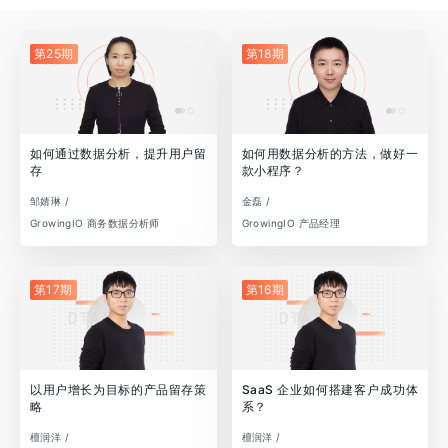
第25期
第18期
如何通过数据分析，提升用户留
如何用数据分析的方法，做好一
存
款小程序？
邹婧琳 /
金磊 /
GrowingIO 商务数据分析师
GrowingIO 产品经理
第17期
第16期
以用户增长为目标的产品留存策
SaaS 企业如何搭建客户成功体
略
系？
檀润洋 /
檀润洋 /