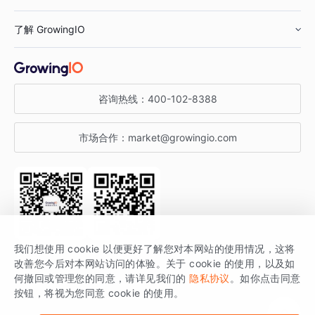
鞋服行业
客户数据平台
咨询服务
了解 GrowingIO
汽车行业
智能运营
增长干货
金融行业
获客分析
增长公开课
关于 GrowingIO
咨询热线：
400-102-8388
私有化部署
A/B 实验
增长博客
增长大会
市场合作：
market@growingio.com
渠道质量分析
产品使用文档
StartDT DAY
开发者文档
行业活动
SDK 文档
关注公众号
获取更多干货
我们想使用 cookie 以便更好了解您对本网站的使用情况，这将
场景指南
改善您今后对本网站访问的体验。关于 cookie 的使用，以及如
GrowingIO 是专注于数据智能分析与增长的品牌，核心平台为 GrowingIO
何撤回或管理您的同意，请详见我们的
隐私协议
。如你点击同意
按钮，将视为您同意 cookie 的使用。
分析云。