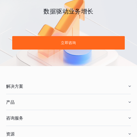
数据驱动业务增长
立即咨询
解决方案
产品
零售行业
咨询服务
美妆行业
增长分析
资源