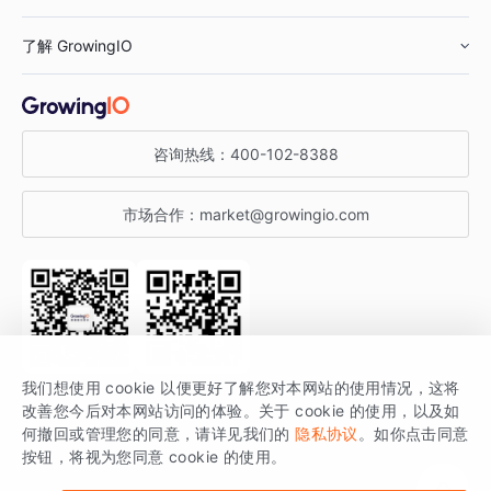
鞋服行业
客户数据平台
咨询服务
了解 GrowingIO
汽车行业
智能运营
增长干货
金融行业
获客分析
增长公开课
关于 GrowingIO
咨询热线：
400-102-8388
私有化部署
A/B 实验
增长博客
增长大会
市场合作：
market@growingio.com
渠道质量分析
产品使用文档
StartDT DAY
开发者文档
行业活动
SDK 文档
关注公众号
获取更多干货
我们想使用 cookie 以便更好了解您对本网站的使用情况，这将
场景指南
改善您今后对本网站访问的体验。关于 cookie 的使用，以及如
GrowingIO 是专注于数据智能分析与增长的品牌，核心平台为 GrowingIO
何撤回或管理您的同意，请详见我们的
隐私协议
。如你点击同意
按钮，将视为您同意 cookie 的使用。
分析云。