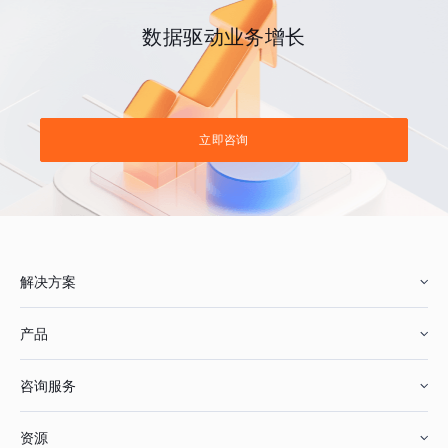
数据驱动业务增长
立即咨询
解决方案
产品
零售行业
咨询服务
美妆行业
增长分析
资源