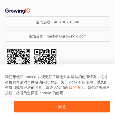
增长干货
金融行业
获客分析
增长公开课
关于 GrowingIO
咨询热线：
400-102-8388
私有化部署
A/B 实验
增长博客
增长大会
市场合作：
market@growingio.com
渠道质量分析
产品使用文档
StartDT DAY
开发者文档
行业活动
SDK 文档
关注公众号
获取更多干货
我们想使用 cookie 以便更好了解您对本网站的使用情况，这将
场景指南
改善您今后对本网站访问的体验。关于 cookie 的使用，以及如
GrowingIO 是专注于数据智能分析与增长的品牌，核心平台为 GrowingIO
何撤回或管理您的同意，请详见我们的
隐私协议
。如你点击同意
按钮，将视为您同意 cookie 的使用。
分析云。
版权所有 © 北京易数科技有限公司
SDK相关说明
京ICP备15038330号
同意
京公网安备 11010502037228号
法律声明及隐私条款