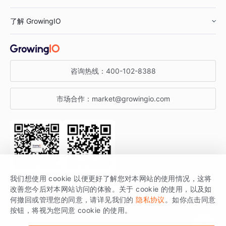
鞋服行业
客户数据平台
咨询服务
了解 GrowingIO
汽车行业
智能运营
增长干货
金融行业
获客分析
增长公开课
关于 GrowingIO
咨询热线：
400-102-8388
私有化部署
A/B 实验
增长博客
增长大会
市场合作：
market@growingio.com
渠道质量分析
产品使用文档
StartDT DAY
开发者文档
行业活动
SDK 文档
关注公众号
获取更多干货
我们想使用 cookie 以便更好了解您对本网站的使用情况，这将
场景指南
改善您今后对本网站访问的体验。关于 cookie 的使用，以及如
GrowingIO 是专注于数据智能分析与增长的品牌，核心平台为 GrowingIO
何撤回或管理您的同意，请详见我们的
隐私协议
。如你点击同意
按钮，将视为您同意 cookie 的使用。
分析云。