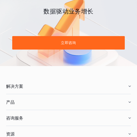
数据驱动业务增长
立即咨询
解决方案
产品
零售行业
咨询服务
美妆行业
增长分析
资源