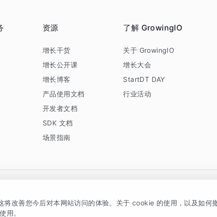
务
资源
了解 GrowingIO
务
增长干货
关于 GrowingIO
增长公开课
增长大会
增长博客
StartDT DAY
产品使用文档
行业活动
开发者文档
SDK 文档
场景指南
GrowingIO 是专注于数据智能分析与增长的品牌，核心平台为 GrowingIO 分析云
，这将改善您今后对本网站访问的体验。关于 cookie 的使用，以及如
5038330号
京公网安备 11010502037228号
的使用。