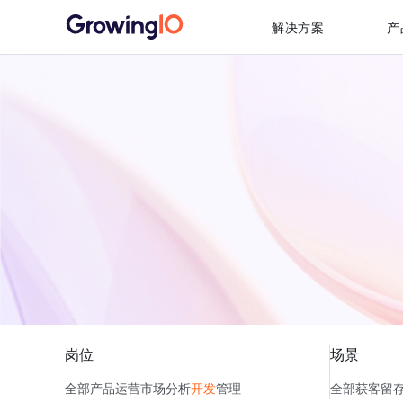
解决方案
产
岗位
场景
全部
产品
运营
市场
分析
开发
管理
全部
获客
留