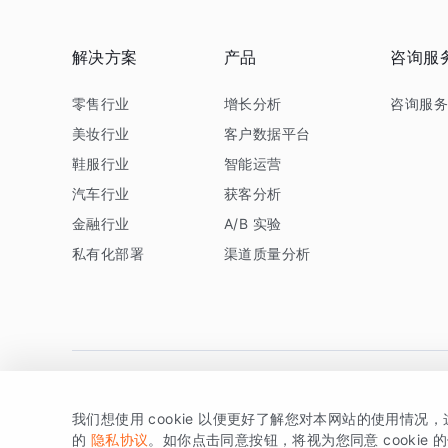
解决方案
产品
咨询服
零售行业
增长分析
咨询服
美妆行业
客户数据平台
鞋服行业
智能运营
汽车行业
获客分析
金融行业
A/B 实验
私有化部署
渠道质量分析
我们想使用 cookie 以便更好了解您对本网站的使用情况
版权所有 © 北京易数科技有限公司
SDK相关说明
京ICP备1
的
隐私协议
。如你点击同意按钮，将视为您同意 cookie 