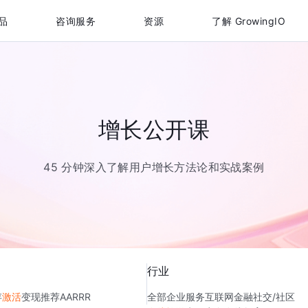
品
咨询服务
资源
了解 GrowingIO
增长公开课
45 分钟深入了解用户增长方法论和实战案例
行业
存
激活
变现
推荐
AARRR
全部
企业服务
互联网金融
社交/社区