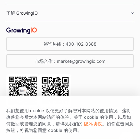
鞋服行业
客户数据平台
咨询服务
了解 GrowingIO
汽车行业
智能运营
增长干货
金融行业
获客分析
增长公开课
关于 GrowingIO
咨询热线：
400-102-8388
私有化部署
A/B 实验
增长博客
增长大会
市场合作：
market@growingio.com
渠道质量分析
产品使用文档
StartDT DAY
开发者文档
行业活动
SDK 文档
关注公众号
获取更多干货
我们想使用 cookie 以便更好了解您对本网站的使用情况，这将
场景指南
改善您今后对本网站访问的体验。关于 cookie 的使用，以及如
GrowingIO 是专注于数据智能分析与增长的品牌，核心平台为 GrowingIO
何撤回或管理您的同意，请详见我们的
隐私协议
。如你点击同意
按钮，将视为您同意 cookie 的使用。
分析云。