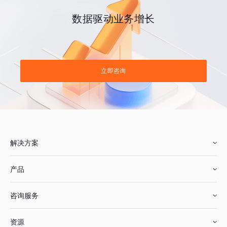
数据驱动业务增长
立即咨询
解决方案
产品
零售行业
咨询服务
美妆行业
增长分析
资源