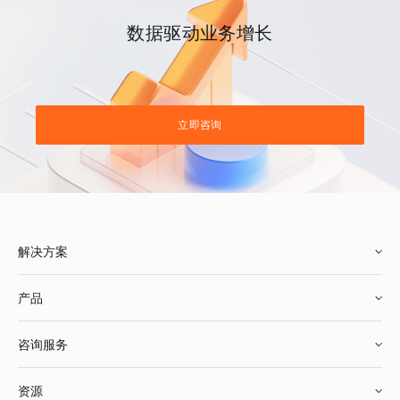
数据驱动业务增长
立即咨询
解决方案
产品
零售行业
咨询服务
美妆行业
增长分析
资源