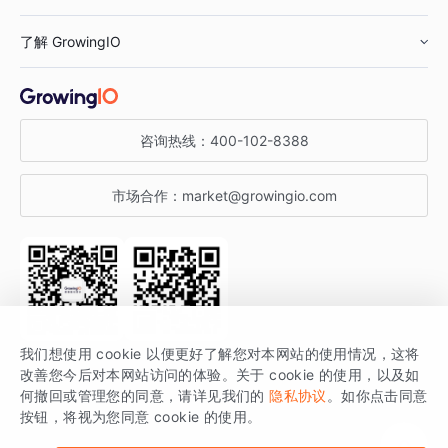
鞋服行业
客户数据平台
咨询服务
了解 GrowingIO
汽车行业
智能运营
增长干货
金融行业
获客分析
增长公开课
关于 GrowingIO
咨询热线：
400-102-8388
私有化部署
A/B 实验
增长博客
增长大会
市场合作：
market@growingio.com
渠道质量分析
产品使用文档
StartDT DAY
开发者文档
行业活动
SDK 文档
关注公众号
获取更多干货
我们想使用 cookie 以便更好了解您对本网站的使用情况，这将
场景指南
改善您今后对本网站访问的体验。关于 cookie 的使用，以及如
GrowingIO 是专注于数据智能分析与增长的品牌，核心平台为 GrowingIO
何撤回或管理您的同意，请详见我们的
隐私协议
。如你点击同意
按钮，将视为您同意 cookie 的使用。
分析云。