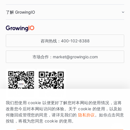
鞋服行业
客户数据平台
咨询服务
了解 GrowingIO
汽车行业
智能运营
增长干货
金融行业
获客分析
增长公开课
关于 GrowingIO
咨询热线：
400-102-8388
私有化部署
A/B 实验
增长博客
增长大会
市场合作：
market@growingio.com
渠道质量分析
产品使用文档
StartDT DAY
开发者文档
行业活动
SDK 文档
关注公众号
获取更多干货
我们想使用 cookie 以便更好了解您对本网站的使用情况，这将
场景指南
改善您今后对本网站访问的体验。关于 cookie 的使用，以及如
GrowingIO 是专注于数据智能分析与增长的品牌，核心平台为 GrowingIO
何撤回或管理您的同意，请详见我们的
隐私协议
。如你点击同意
按钮，将视为您同意 cookie 的使用。
分析云。