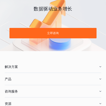
数据驱动业务增长
立即咨询
解决方案
产品
零售行业
咨询服务
美妆行业
增长分析
资源