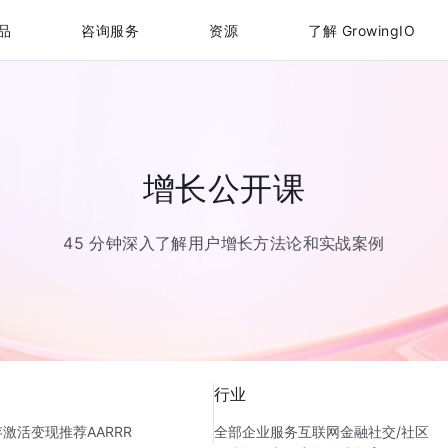
品
咨询服务
资源
了解 GrowingIO
增长公开课
45 分钟深入了解用户增长方法论和实战案例
行业
存
激活
变现
推荐
AARRR
全部
企业服务
互联网金融
社交/社区