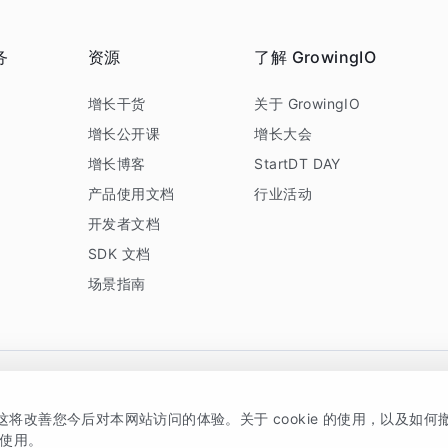
务
资源
了解 GrowingIO
务
增长干货
关于 GrowingIO
增长公开课
增长大会
增长博客
StartDT DAY
产品使用文档
行业活动
开发者文档
SDK 文档
场景指南
GrowingIO 是专注于数据智能分析与增长的品牌，核心平台为 GrowingIO 分析云
，这将改善您今后对本网站访问的体验。关于 cookie 的使用，以及如
5038330号
京公网安备 11010502037228号
的使用。