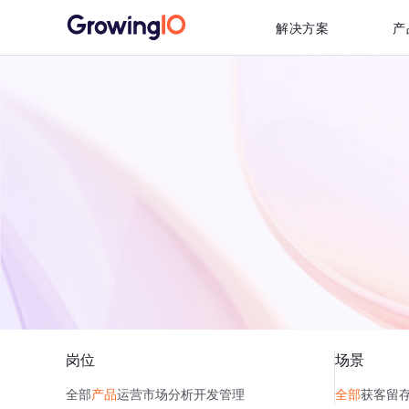
解决方案
产
岗位
场景
全部
产品
运营
市场
分析
开发
管理
全部
获客
留