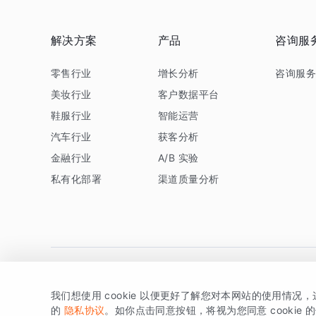
解决方案
产品
咨询服
零售行业
增长分析
咨询服
美妆行业
客户数据平台
鞋服行业
智能运营
汽车行业
获客分析
金融行业
A/B 实验
私有化部署
渠道质量分析
我们想使用 cookie 以便更好了解您对本网站的使用情况
版权所有 © 北京易数科技有限公司
SDK相关说明
京ICP备1
的
隐私协议
。如你点击同意按钮，将视为您同意 cookie 