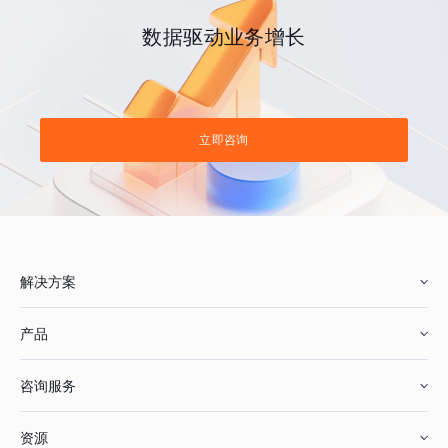
数据驱动业务增长
立即咨询
解决方案
产品
零售行业
咨询服务
美妆行业
增长分析
资源