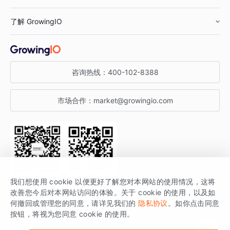
鞋服行业
客户数据平台
咨询服务
了解 GrowingIO
汽车行业
智能运营
增长干货
金融行业
获客分析
增长公开课
关于 GrowingIO
咨询热线：
400-102-8388
私有化部署
A/B 实验
增长博客
增长大会
市场合作：
market@growingio.com
渠道质量分析
产品使用文档
StartDT DAY
开发者文档
行业活动
SDK 文档
关注公众号
获取更多干货
我们想使用 cookie 以便更好了解您对本网站的使用情况，这将
场景指南
改善您今后对本网站访问的体验。关于 cookie 的使用，以及如
GrowingIO 是专注于数据智能分析与增长的品牌，核心平台为 GrowingIO
何撤回或管理您的同意，请详见我们的
隐私协议
。如你点击同意
按钮，将视为您同意 cookie 的使用。
分析云。