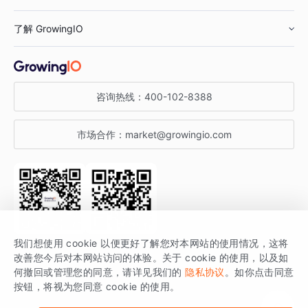
鞋服行业
客户数据平台
咨询服务
了解 GrowingIO
汽车行业
智能运营
增长干货
金融行业
获客分析
增长公开课
关于 GrowingIO
咨询热线：
400-102-8388
私有化部署
A/B 实验
增长博客
增长大会
市场合作：
market@growingio.com
渠道质量分析
产品使用文档
StartDT DAY
开发者文档
行业活动
SDK 文档
关注公众号
获取更多干货
我们想使用 cookie 以便更好了解您对本网站的使用情况，这将
场景指南
改善您今后对本网站访问的体验。关于 cookie 的使用，以及如
GrowingIO 是专注于数据智能分析与增长的品牌，核心平台为 GrowingIO
何撤回或管理您的同意，请详见我们的
隐私协议
。如你点击同意
按钮，将视为您同意 cookie 的使用。
分析云。