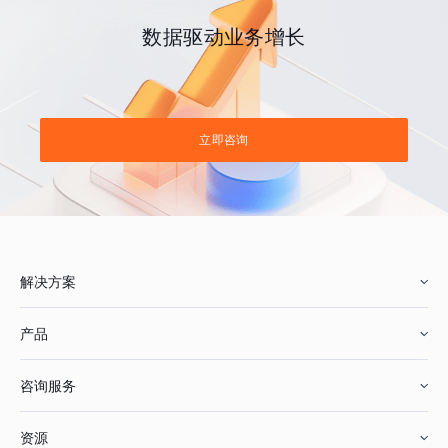
数据驱动业务增长
立即咨询
解决方案
产品
零售行业
咨询服务
美妆行业
增长分析
资源