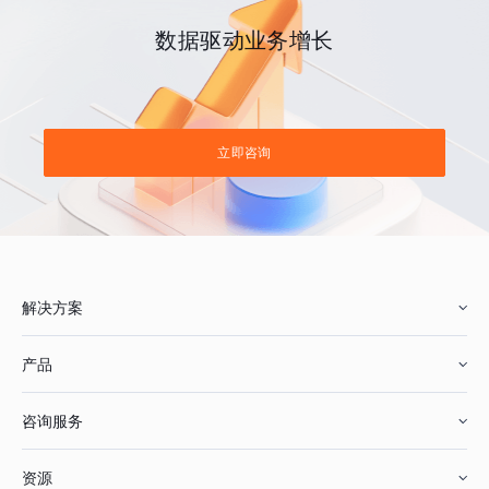
数据驱动业务增长
立即咨询
解决方案
产品
零售行业
咨询服务
美妆行业
增长分析
资源