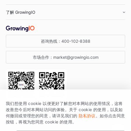
鞋服行业
客户数据平台
咨询服务
了解 GrowingIO
汽车行业
智能运营
增长干货
金融行业
获客分析
增长公开课
关于 GrowingIO
咨询热线：
400-102-8388
私有化部署
A/B 实验
增长博客
增长大会
市场合作：
market@growingio.com
渠道质量分析
产品使用文档
StartDT DAY
开发者文档
行业活动
SDK 文档
关注公众号
获取更多干货
我们想使用 cookie 以便更好了解您对本网站的使用情况，这将
场景指南
改善您今后对本网站访问的体验。关于 cookie 的使用，以及如
GrowingIO 是专注于数据智能分析与增长的品牌，核心平台为 GrowingIO
何撤回或管理您的同意，请详见我们的
隐私协议
。如你点击同意
按钮，将视为您同意 cookie 的使用。
分析云。