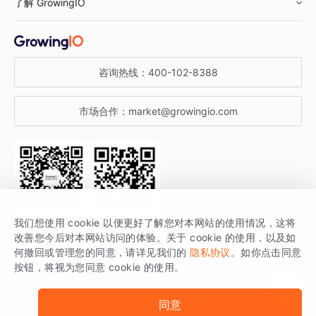
了解 GrowingIO
汽车行业
智能运营
增长干货
金融行业
获客分析
增长公开课
关于 GrowingIO
咨询热线：
400-102-8388
私有化部署
A/B 实验
增长博客
增长大会
市场合作：
market@growingio.com
渠道质量分析
产品使用文档
StartDT DAY
开发者文档
行业活动
SDK 文档
关注公众号
获取更多干货
我们想使用 cookie 以便更好了解您对本网站的使用情况，这将
场景指南
改善您今后对本网站访问的体验。关于 cookie 的使用，以及如
GrowingIO 是专注于数据智能分析与增长的品牌，核心平台为 GrowingIO
何撤回或管理您的同意，请详见我们的
隐私协议
。如你点击同意
按钮，将视为您同意 cookie 的使用。
分析云。
版权所有 © 北京易数科技有限公司
SDK相关说明
京ICP备15038330号
同意
京公网安备 11010502037228号
法律声明及隐私条款