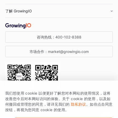
鞋服行业
客户数据平台
咨询服务
了解 GrowingIO
汽车行业
智能运营
增长干货
金融行业
获客分析
增长公开课
关于 GrowingIO
咨询热线：
400-102-8388
私有化部署
A/B 实验
增长博客
增长大会
市场合作：
market@growingio.com
渠道质量分析
产品使用文档
StartDT DAY
开发者文档
行业活动
SDK 文档
关注公众号
获取更多干货
我们想使用 cookie 以便更好了解您对本网站的使用情况，这将
场景指南
改善您今后对本网站访问的体验。关于 cookie 的使用，以及如
GrowingIO 是专注于数据智能分析与增长的品牌，核心平台为 GrowingIO
何撤回或管理您的同意，请详见我们的
隐私协议
。如你点击同意
按钮，将视为您同意 cookie 的使用。
分析云。