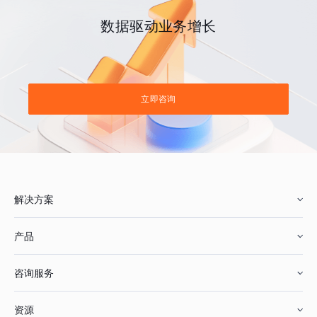
数据驱动业务增长
立即咨询
解决方案
产品
零售行业
咨询服务
美妆行业
增长分析
资源