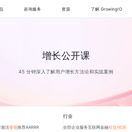
品
咨询服务
资源
了解 GrowingIO
增长公开课
45 分钟深入了解用户增长方法论和实战案例
行业
存
激活
变现
推荐
AARRR
全部
企业服务
互联网金融
社交/社区