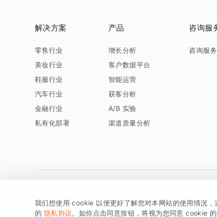
解决方案
产品
咨询服
零售行业
增长分析
咨询服
美妆行业
客户数据平台
鞋服行业
智能运营
汽车行业
获客分析
金融行业
A/B 实验
私有化部署
渠道质量分析
我们想使用 cookie 以便更好了解您对本网站的使用情况
版权所有 © 北京易数科技有限公司
SDK相关说明
京ICP备1
的
隐私协议
。如你点击同意按钮，将视为您同意 cookie 