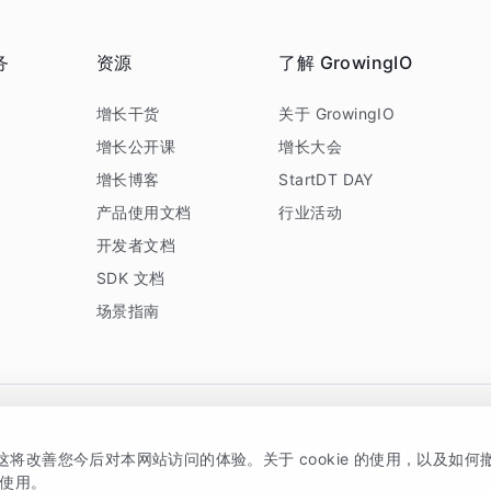
务
资源
了解 GrowingIO
务
增长干货
关于 GrowingIO
增长公开课
增长大会
增长博客
StartDT DAY
产品使用文档
行业活动
开发者文档
SDK 文档
场景指南
GrowingIO 是专注于数据智能分析与增长的品牌，核心平台为 GrowingIO 分析云
，这将改善您今后对本网站访问的体验。关于 cookie 的使用，以及如
5038330号
京公网安备 11010502037228号
的使用。