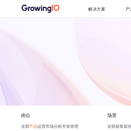
解决方案
产
岗位
场景
全部
产品
运营
市场
分析
开发
管理
全部
获客
留