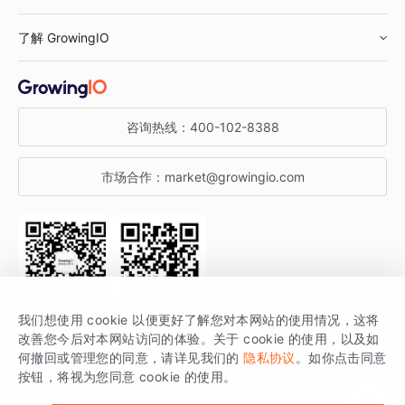
鞋服行业
客户数据平台
咨询服务
了解 GrowingIO
汽车行业
智能运营
增长干货
金融行业
获客分析
增长公开课
关于 GrowingIO
咨询热线：
400-102-8388
私有化部署
A/B 实验
增长博客
增长大会
市场合作：
market@growingio.com
渠道质量分析
产品使用文档
StartDT DAY
开发者文档
行业活动
SDK 文档
关注公众号
获取更多干货
我们想使用 cookie 以便更好了解您对本网站的使用情况，这将
场景指南
改善您今后对本网站访问的体验。关于 cookie 的使用，以及如
GrowingIO 是专注于数据智能分析与增长的品牌，核心平台为 GrowingIO
何撤回或管理您的同意，请详见我们的
隐私协议
。如你点击同意
按钮，将视为您同意 cookie 的使用。
分析云。