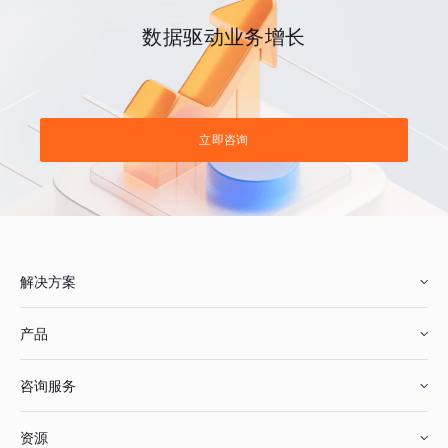
数据驱动业务增长
立即咨询
解决方案
产品
零售行业
咨询服务
美妆行业
增长分析
资源