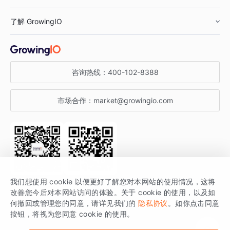
鞋服行业
客户数据平台
咨询服务
了解 GrowingIO
汽车行业
智能运营
增长干货
金融行业
获客分析
增长公开课
关于 GrowingIO
咨询热线：
400-102-8388
私有化部署
A/B 实验
增长博客
增长大会
市场合作：
market@growingio.com
渠道质量分析
产品使用文档
StartDT DAY
开发者文档
行业活动
SDK 文档
关注公众号
获取更多干货
我们想使用 cookie 以便更好了解您对本网站的使用情况，这将
场景指南
改善您今后对本网站访问的体验。关于 cookie 的使用，以及如
GrowingIO 是专注于数据智能分析与增长的品牌，核心平台为 GrowingIO
何撤回或管理您的同意，请详见我们的
隐私协议
。如你点击同意
按钮，将视为您同意 cookie 的使用。
分析云。