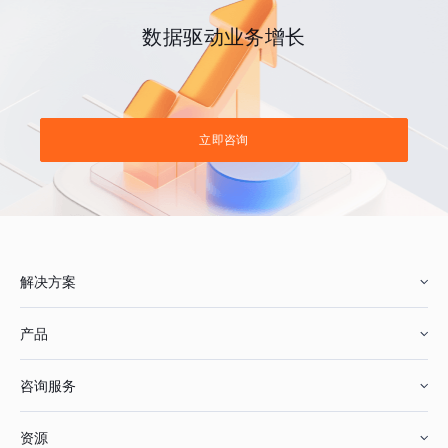
数据驱动业务增长
立即咨询
解决方案
产品
零售行业
咨询服务
美妆行业
增长分析
资源