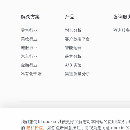
解决方案
产品
咨询服
零售行业
增长分析
咨询服
美妆行业
客户数据平台
鞋服行业
智能运营
汽车行业
获客分析
金融行业
A/B 实验
私有化部署
渠道质量分析
我们想使用 cookie 以便更好了解您对本网站的使用情况
版权所有 © 北京易数科技有限公司
SDK相关说明
京ICP备1
的
隐私协议
。如你点击同意按钮，将视为您同意 cookie 