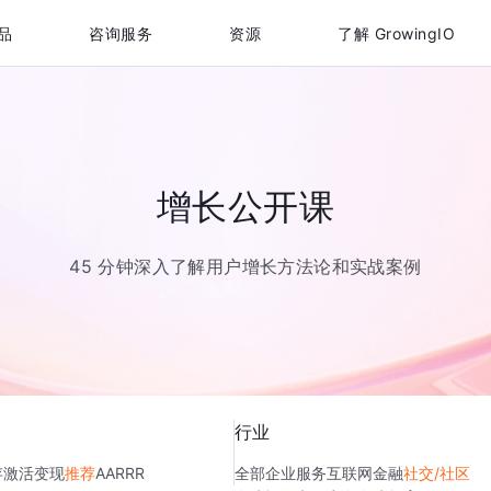
品
咨询服务
资源
了解 GrowingIO
增长公开课
45 分钟深入了解用户增长方法论和实战案例
行业
存
激活
变现
推荐
AARRR
全部
企业服务
互联网金融
社交/社区