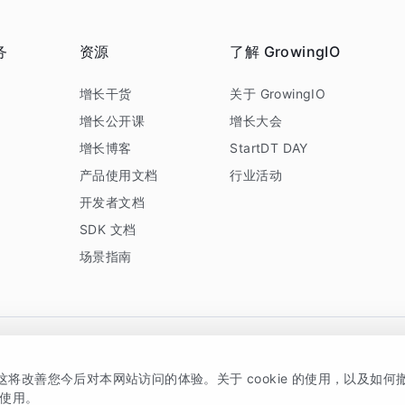
务
资源
了解 GrowingIO
务
增长干货
关于 GrowingIO
增长公开课
增长大会
增长博客
StartDT DAY
产品使用文档
行业活动
开发者文档
SDK 文档
场景指南
GrowingIO 是专注于数据智能分析与增长的品牌，核心平台为 GrowingIO 分析云
，这将改善您今后对本网站访问的体验。关于 cookie 的使用，以及如
5038330号
京公网安备 11010502037228号
的使用。