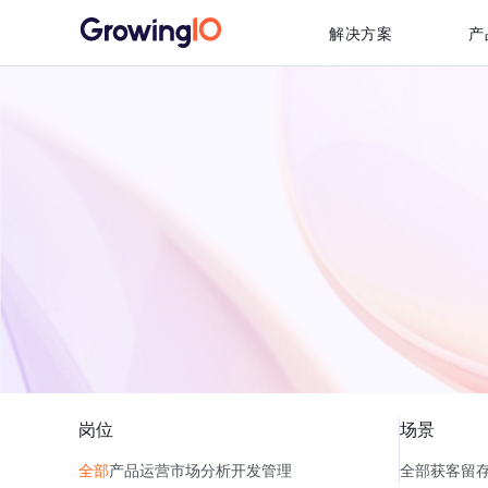
解决方案
产
岗位
场景
全部
产品
运营
市场
分析
开发
管理
全部
获客
留