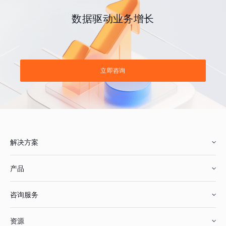
数据驱动业务增长
立即咨询
解决方案
产品
零售行业
咨询服务
美妆行业
增长分析
资源