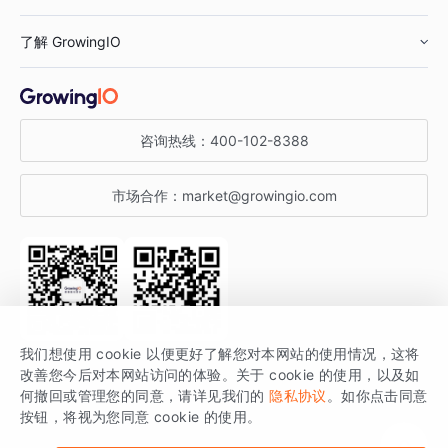
鞋服行业
客户数据平台
咨询服务
了解 GrowingIO
汽车行业
智能运营
增长干货
金融行业
获客分析
增长公开课
关于 GrowingIO
咨询热线：
400-102-8388
私有化部署
A/B 实验
增长博客
增长大会
市场合作：
market@growingio.com
渠道质量分析
产品使用文档
StartDT DAY
开发者文档
行业活动
SDK 文档
关注公众号
获取更多干货
我们想使用 cookie 以便更好了解您对本网站的使用情况，这将
场景指南
改善您今后对本网站访问的体验。关于 cookie 的使用，以及如
GrowingIO 是专注于数据智能分析与增长的品牌，核心平台为 GrowingIO
何撤回或管理您的同意，请详见我们的
隐私协议
。如你点击同意
按钮，将视为您同意 cookie 的使用。
分析云。