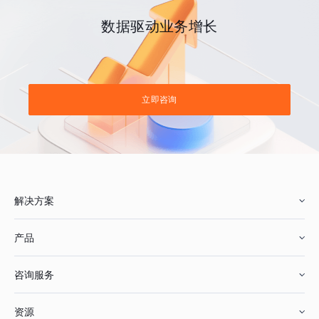
数据驱动业务增长
立即咨询
解决方案
产品
零售行业
咨询服务
美妆行业
增长分析
资源