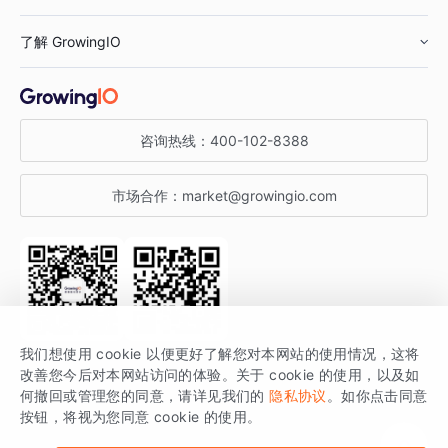
鞋服行业
客户数据平台
咨询服务
了解 GrowingIO
汽车行业
智能运营
增长干货
金融行业
获客分析
增长公开课
关于 GrowingIO
咨询热线：
400-102-8388
私有化部署
A/B 实验
增长博客
增长大会
市场合作：
market@growingio.com
渠道质量分析
产品使用文档
StartDT DAY
开发者文档
行业活动
SDK 文档
关注公众号
获取更多干货
我们想使用 cookie 以便更好了解您对本网站的使用情况，这将
场景指南
改善您今后对本网站访问的体验。关于 cookie 的使用，以及如
GrowingIO 是专注于数据智能分析与增长的品牌，核心平台为 GrowingIO
何撤回或管理您的同意，请详见我们的
隐私协议
。如你点击同意
按钮，将视为您同意 cookie 的使用。
分析云。