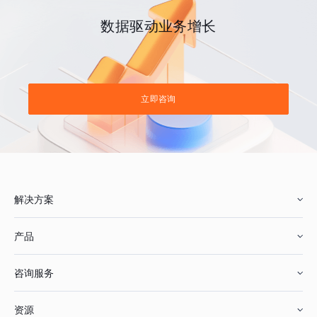
数据驱动业务增长
立即咨询
解决方案
产品
零售行业
咨询服务
美妆行业
增长分析
资源