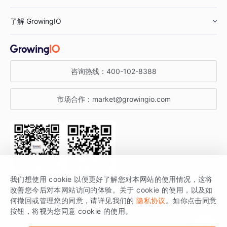
鞋服行业
客户数据平台
咨询服务
了解 GrowingIO
汽车行业
智能运营
增长干货
金融行业
获客分析
增长公开课
关于 GrowingIO
咨询热线：
400-102-8388
私有化部署
A/B 实验
增长博客
增长大会
市场合作：
market@growingio.com
渠道质量分析
产品使用文档
StartDT DAY
开发者文档
行业活动
SDK 文档
关注公众号
获取更多干货
我们想使用 cookie 以便更好了解您对本网站的使用情况，这将
场景指南
改善您今后对本网站访问的体验。关于 cookie 的使用，以及如
GrowingIO 是专注于数据智能分析与增长的品牌，核心平台为 GrowingIO
何撤回或管理您的同意，请详见我们的
隐私协议
。如你点击同意
按钮，将视为您同意 cookie 的使用。
分析云。