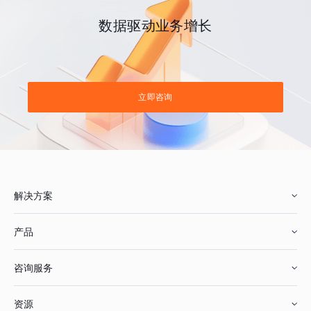
数据驱动业务增长
立即咨询
解决方案
产品
零售行业
咨询服务
美妆行业
增长分析
资源