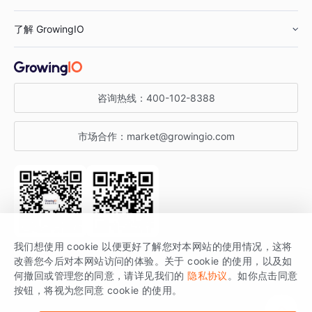
鞋服行业
客户数据平台
咨询服务
了解 GrowingIO
汽车行业
智能运营
增长干货
金融行业
获客分析
增长公开课
关于 GrowingIO
咨询热线：
400-102-8388
私有化部署
A/B 实验
增长博客
增长大会
市场合作：
market@growingio.com
渠道质量分析
产品使用文档
StartDT DAY
开发者文档
行业活动
SDK 文档
关注公众号
获取更多干货
我们想使用 cookie 以便更好了解您对本网站的使用情况，这将
场景指南
改善您今后对本网站访问的体验。关于 cookie 的使用，以及如
GrowingIO 是专注于数据智能分析与增长的品牌，核心平台为 GrowingIO
何撤回或管理您的同意，请详见我们的
隐私协议
。如你点击同意
按钮，将视为您同意 cookie 的使用。
分析云。