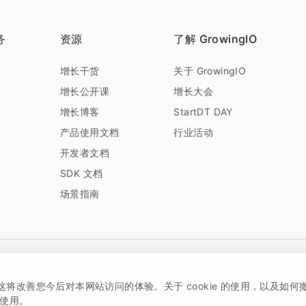
务
资源
了解 GrowingIO
务
增长干货
关于 GrowingIO
增长公开课
增长大会
增长博客
StartDT DAY
产品使用文档
行业活动
开发者文档
SDK 文档
场景指南
GrowingIO 是专注于数据智能分析与增长的品牌，核心平台为 GrowingIO 分析云
，这将改善您今后对本网站访问的体验。关于 cookie 的使用，以及如
5038330号
京公网安备 11010502037228号
的使用。