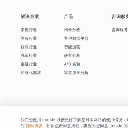
解决方案
产品
咨询服
零售行业
增长分析
咨询服
美妆行业
客户数据平台
鞋服行业
智能运营
汽车行业
获客分析
金融行业
A/B 实验
私有化部署
渠道质量分析
我们想使用 cookie 以便更好了解您对本网站的使用情况
版权所有 © 北京易数科技有限公司
SDK相关说明
京ICP备1
的
隐私协议
。如你点击同意按钮，将视为您同意 cookie 