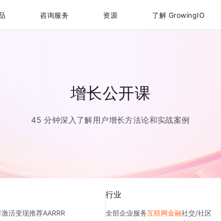
品
咨询服务
资源
了解 GrowingIO
增长公开课
45 分钟深入了解用户增长方法论和实战案例
行业
存
激活
变现
推荐
AARRR
全部
企业服务
互联网金融
社交/社区