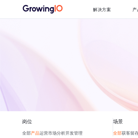
解决方案
产
岗位
场景
全部
产品
运营
市场
分析
开发
管理
全部
获客
留