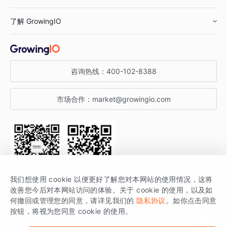
鞋服行业
客户数据平台
咨询服务
了解 GrowingIO
汽车行业
智能运营
增长干货
金融行业
获客分析
增长公开课
关于 GrowingIO
咨询热线：
400-102-8388
私有化部署
A/B 实验
增长博客
增长大会
市场合作：
market@growingio.com
渠道质量分析
产品使用文档
StartDT DAY
开发者文档
行业活动
SDK 文档
关注公众号
获取更多干货
我们想使用 cookie 以便更好了解您对本网站的使用情况，这将
场景指南
改善您今后对本网站访问的体验。关于 cookie 的使用，以及如
GrowingIO 是专注于数据智能分析与增长的品牌，核心平台为 GrowingIO
何撤回或管理您的同意，请详见我们的
隐私协议
。如你点击同意
按钮，将视为您同意 cookie 的使用。
分析云。