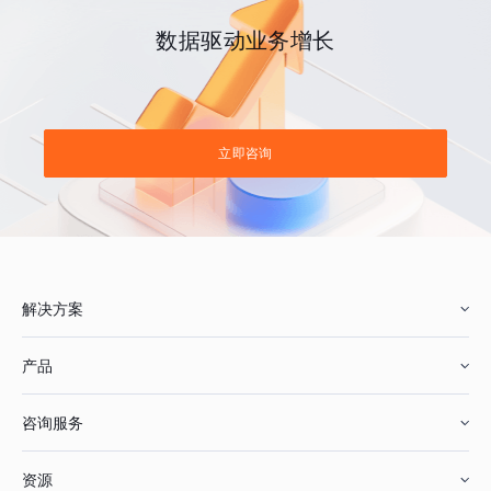
数据驱动业务增长
立即咨询
解决方案
产品
零售行业
咨询服务
美妆行业
增长分析
资源