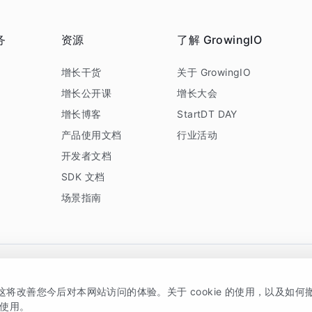
务
资源
了解 GrowingIO
务
增长干货
关于 GrowingIO
增长公开课
增长大会
增长博客
StartDT DAY
产品使用文档
行业活动
开发者文档
SDK 文档
场景指南
GrowingIO 是专注于数据智能分析与增长的品牌，核心平台为 GrowingIO 分析云
，这将改善您今后对本网站访问的体验。关于 cookie 的使用，以及如
5038330号
京公网安备 11010502037228号
的使用。