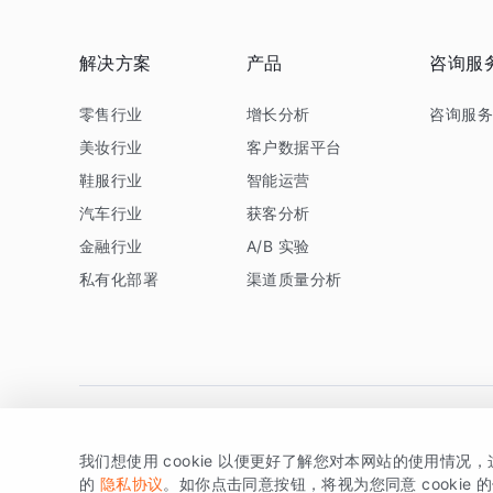
解决方案
产品
咨询服
零售行业
增长分析
咨询服
美妆行业
客户数据平台
鞋服行业
智能运营
汽车行业
获客分析
金融行业
A/B 实验
私有化部署
渠道质量分析
我们想使用 cookie 以便更好了解您对本网站的使用情况
版权所有 © 北京易数科技有限公司
SDK相关说明
京ICP备1
的
隐私协议
。如你点击同意按钮，将视为您同意 cookie 