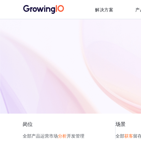
解决方案
产
岗位
场景
全部
产品
运营
市场
分析
开发
管理
全部
获客
留