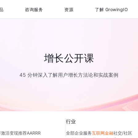
品
咨询服务
资源
了解 GrowingIO
增长公开课
45 分钟深入了解用户增长方法论和实战案例
行业
存
激活
变现
推荐
AARRR
全部
企业服务
互联网金融
社交/社区