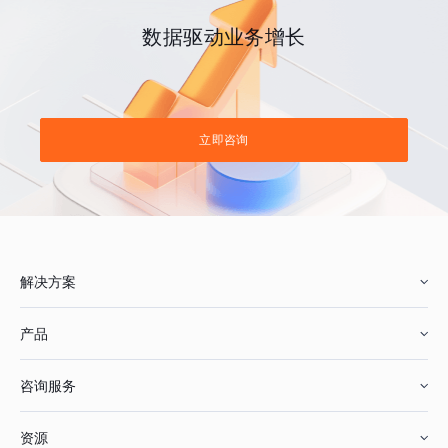
数据驱动业务增长
立即咨询
解决方案
产品
零售行业
咨询服务
美妆行业
增长分析
资源