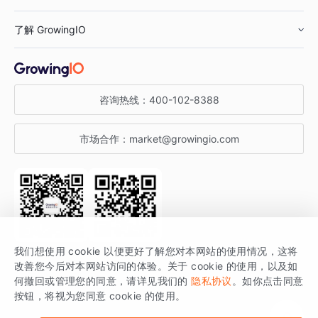
鞋服行业
客户数据平台
咨询服务
了解 GrowingIO
汽车行业
智能运营
增长干货
金融行业
获客分析
增长公开课
关于 GrowingIO
咨询热线：
400-102-8388
私有化部署
A/B 实验
增长博客
增长大会
市场合作：
market@growingio.com
渠道质量分析
产品使用文档
StartDT DAY
开发者文档
行业活动
SDK 文档
关注公众号
获取更多干货
我们想使用 cookie 以便更好了解您对本网站的使用情况，这将
场景指南
改善您今后对本网站访问的体验。关于 cookie 的使用，以及如
GrowingIO 是专注于数据智能分析与增长的品牌，核心平台为 GrowingIO
何撤回或管理您的同意，请详见我们的
隐私协议
。如你点击同意
按钮，将视为您同意 cookie 的使用。
分析云。