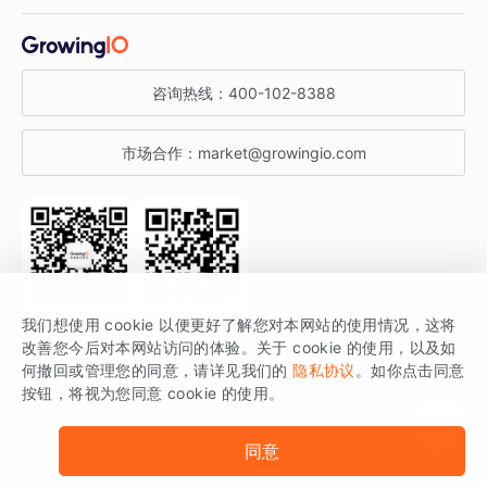
增长干货
金融行业
获客分析
增长公开课
关于 GrowingIO
咨询热线：
400-102-8388
私有化部署
A/B 实验
增长博客
增长大会
市场合作：
market@growingio.com
渠道质量分析
产品使用文档
StartDT DAY
开发者文档
行业活动
SDK 文档
关注公众号
获取更多干货
我们想使用 cookie 以便更好了解您对本网站的使用情况，这将
场景指南
改善您今后对本网站访问的体验。关于 cookie 的使用，以及如
GrowingIO 是专注于数据智能分析与增长的品牌，核心平台为 GrowingIO
何撤回或管理您的同意，请详见我们的
隐私协议
。如你点击同意
按钮，将视为您同意 cookie 的使用。
分析云。
版权所有 © 北京易数科技有限公司
SDK相关说明
京ICP备15038330号
同意
京公网安备 11010502037228号
法律声明及隐私条款