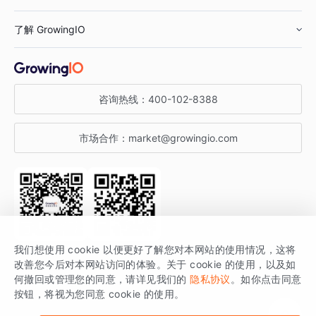
鞋服行业
客户数据平台
咨询服务
了解 GrowingIO
汽车行业
智能运营
增长干货
金融行业
获客分析
增长公开课
关于 GrowingIO
咨询热线：
400-102-8388
私有化部署
A/B 实验
增长博客
增长大会
市场合作：
market@growingio.com
渠道质量分析
产品使用文档
StartDT DAY
开发者文档
行业活动
SDK 文档
关注公众号
获取更多干货
我们想使用 cookie 以便更好了解您对本网站的使用情况，这将
场景指南
改善您今后对本网站访问的体验。关于 cookie 的使用，以及如
GrowingIO 是专注于数据智能分析与增长的品牌，核心平台为 GrowingIO
何撤回或管理您的同意，请详见我们的
隐私协议
。如你点击同意
按钮，将视为您同意 cookie 的使用。
分析云。