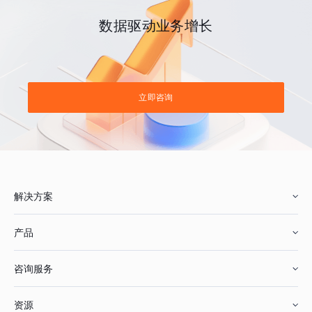
数据驱动业务增长
立即咨询
解决方案
产品
零售行业
咨询服务
美妆行业
增长分析
资源