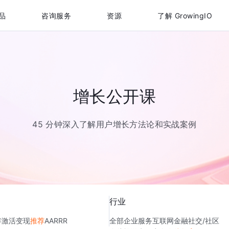
品
咨询服务
资源
了解 GrowingIO
增长公开课
45 分钟深入了解用户增长方法论和实战案例
行业
存
激活
变现
推荐
AARRR
全部
企业服务
互联网金融
社交/社区