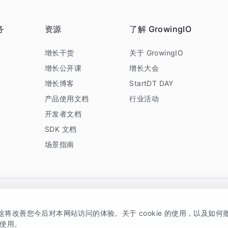
务
资源
了解 GrowingIO
务
增长干货
关于 GrowingIO
增长公开课
增长大会
增长博客
StartDT DAY
产品使用文档
行业活动
开发者文档
SDK 文档
场景指南
GrowingIO 是专注于数据智能分析与增长的品牌，核心平台为 GrowingIO 分析云
，这将改善您今后对本网站访问的体验。关于 cookie 的使用，以及如
5038330号
京公网安备 11010502037228号
的使用。