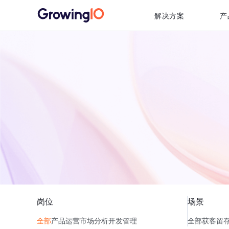
解决方案
产
岗位
场景
全部
产品
运营
市场
分析
开发
管理
全部
获客
留