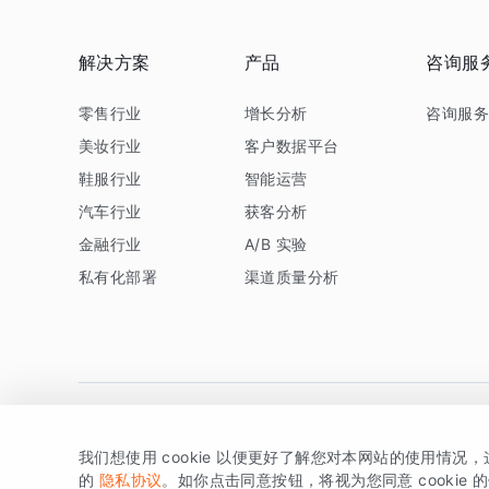
解决方案
产品
咨询服
零售行业
增长分析
咨询服
美妆行业
客户数据平台
鞋服行业
智能运营
汽车行业
获客分析
金融行业
A/B 实验
私有化部署
渠道质量分析
我们想使用 cookie 以便更好了解您对本网站的使用情况
版权所有 © 北京易数科技有限公司
SDK相关说明
京ICP备1
的
隐私协议
。如你点击同意按钮，将视为您同意 cookie 