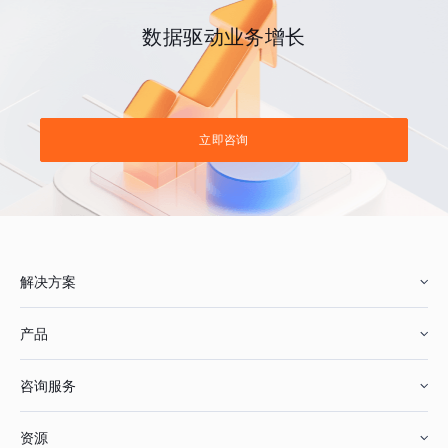
数据驱动业务增长
立即咨询
解决方案
产品
零售行业
咨询服务
美妆行业
增长分析
资源