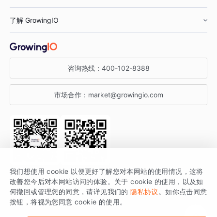
鞋服行业
客户数据平台
咨询服务
了解 GrowingIO
汽车行业
智能运营
增长干货
金融行业
获客分析
增长公开课
关于 GrowingIO
咨询热线：
400-102-8388
私有化部署
A/B 实验
增长博客
增长大会
市场合作：
market@growingio.com
渠道质量分析
产品使用文档
StartDT DAY
开发者文档
行业活动
SDK 文档
关注公众号
获取更多干货
我们想使用 cookie 以便更好了解您对本网站的使用情况，这将
场景指南
改善您今后对本网站访问的体验。关于 cookie 的使用，以及如
GrowingIO 是专注于数据智能分析与增长的品牌，核心平台为 GrowingIO
何撤回或管理您的同意，请详见我们的
隐私协议
。如你点击同意
按钮，将视为您同意 cookie 的使用。
分析云。