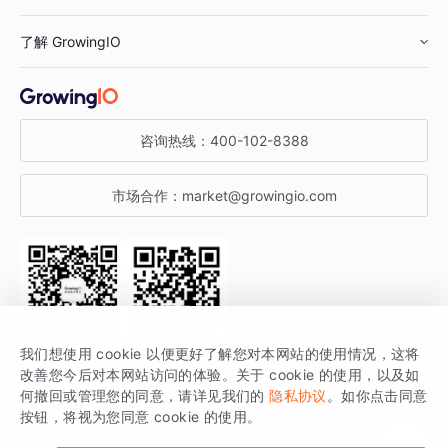
鞋服行业
客户数据平台
咨询服务
了解 GrowingIO
汽车行业
智能运营
增长干货
金融行业
获客分析
增长公开课
关于 GrowingIO
咨询热线：
400-102-8388
私有化部署
A/B 实验
增长博客
增长大会
市场合作：
market@growingio.com
渠道质量分析
产品使用文档
StartDT DAY
开发者文档
行业活动
SDK 文档
关注公众号
获取更多干货
我们想使用 cookie 以便更好了解您对本网站的使用情况，这将
场景指南
改善您今后对本网站访问的体验。关于 cookie 的使用，以及如
GrowingIO 是专注于数据智能分析与增长的品牌，核心平台为 GrowingIO
何撤回或管理您的同意，请详见我们的
隐私协议
。如你点击同意
按钮，将视为您同意 cookie 的使用。
分析云。