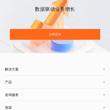
数据驱动业务增长
立即咨询
解决方案
产品
零售行业
咨询服务
美妆行业
增长分析
资源