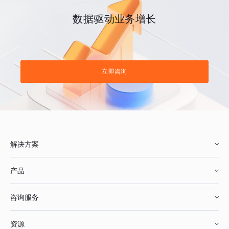
数据驱动业务增长
立即咨询
解决方案
产品
零售行业
咨询服务
美妆行业
增长分析
资源