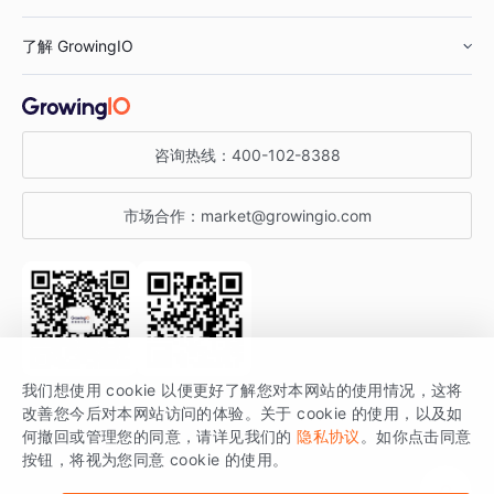
鞋服行业
客户数据平台
咨询服务
了解 GrowingIO
汽车行业
智能运营
增长干货
金融行业
获客分析
增长公开课
关于 GrowingIO
咨询热线：
400-102-8388
私有化部署
A/B 实验
增长博客
增长大会
市场合作：
market@growingio.com
渠道质量分析
产品使用文档
StartDT DAY
开发者文档
行业活动
SDK 文档
关注公众号
获取更多干货
我们想使用 cookie 以便更好了解您对本网站的使用情况，这将
场景指南
改善您今后对本网站访问的体验。关于 cookie 的使用，以及如
GrowingIO 是专注于数据智能分析与增长的品牌，核心平台为 GrowingIO
何撤回或管理您的同意，请详见我们的
隐私协议
。如你点击同意
按钮，将视为您同意 cookie 的使用。
分析云。