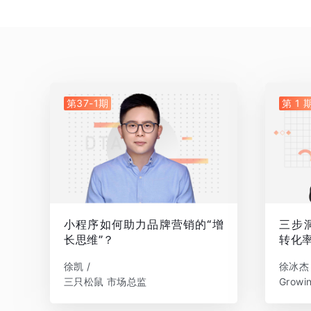
第37-1期
第 1 
小程序如何助力品牌营销的“增
三步
长思维”？
转化
徐凯 /
徐冰杰 
三只松鼠 市场总监
Grow