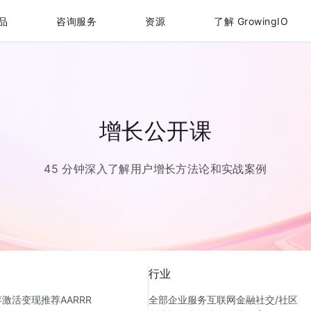
品
咨询服务
资源
了解 GrowingIO
增长公开课
45 分钟深入了解用户增长方法论和实战案例
行业
存
激活
变现
推荐
AARRR
全部
企业服务
互联网金融
社交/社区