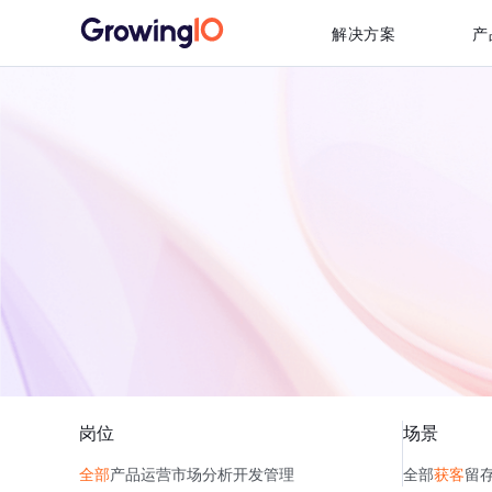
解决方案
产
岗位
场景
全部
产品
运营
市场
分析
开发
管理
全部
获客
留