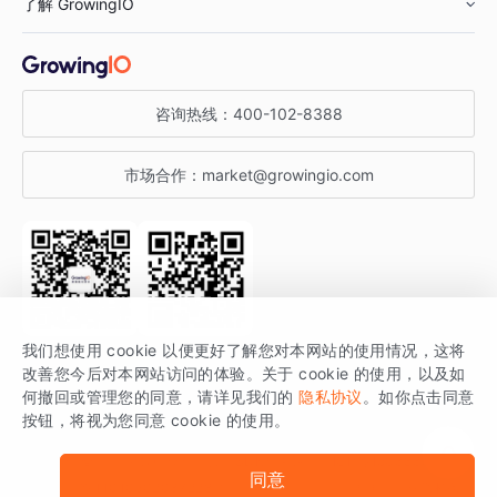
了解 GrowingIO
汽车行业
智能运营
增长干货
金融行业
获客分析
增长公开课
关于 GrowingIO
咨询热线：
400-102-8388
私有化部署
A/B 实验
增长博客
增长大会
市场合作：
market@growingio.com
渠道质量分析
产品使用文档
StartDT DAY
开发者文档
行业活动
SDK 文档
关注公众号
获取更多干货
我们想使用 cookie 以便更好了解您对本网站的使用情况，这将
场景指南
改善您今后对本网站访问的体验。关于 cookie 的使用，以及如
GrowingIO 是专注于数据智能分析与增长的品牌，核心平台为 GrowingIO
何撤回或管理您的同意，请详见我们的
隐私协议
。如你点击同意
按钮，将视为您同意 cookie 的使用。
分析云。
版权所有 © 北京易数科技有限公司
SDK相关说明
京ICP备15038330号
同意
京公网安备 11010502037228号
法律声明及隐私条款