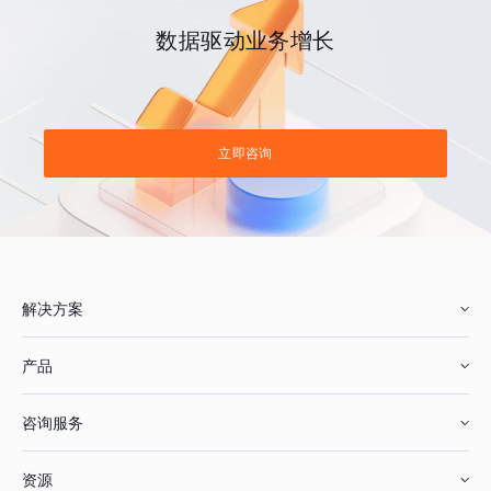
数据驱动业务增长
立即咨询
解决方案
产品
零售行业
咨询服务
美妆行业
增长分析
资源