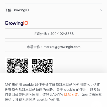
鞋服行业
客户数据平台
咨询服务
了解 GrowingIO
汽车行业
智能运营
增长干货
金融行业
获客分析
增长公开课
关于 GrowingIO
咨询热线：
400-102-8388
私有化部署
A/B 实验
增长博客
增长大会
市场合作：
market@growingio.com
渠道质量分析
产品使用文档
StartDT DAY
开发者文档
行业活动
SDK 文档
关注公众号
获取更多干货
我们想使用 cookie 以便更好了解您对本网站的使用情况，这将
场景指南
改善您今后对本网站访问的体验。关于 cookie 的使用，以及如
GrowingIO 是专注于数据智能分析与增长的品牌，核心平台为 GrowingIO
何撤回或管理您的同意，请详见我们的
隐私协议
。如你点击同意
按钮，将视为您同意 cookie 的使用。
分析云。