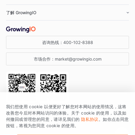
鞋服行业
客户数据平台
咨询服务
了解 GrowingIO
汽车行业
智能运营
增长干货
金融行业
获客分析
增长公开课
关于 GrowingIO
咨询热线：
400-102-8388
私有化部署
A/B 实验
增长博客
增长大会
市场合作：
market@growingio.com
渠道质量分析
产品使用文档
StartDT DAY
开发者文档
行业活动
SDK 文档
关注公众号
获取更多干货
我们想使用 cookie 以便更好了解您对本网站的使用情况，这将
场景指南
改善您今后对本网站访问的体验。关于 cookie 的使用，以及如
GrowingIO 是专注于数据智能分析与增长的品牌，核心平台为 GrowingIO
何撤回或管理您的同意，请详见我们的
隐私协议
。如你点击同意
按钮，将视为您同意 cookie 的使用。
分析云。