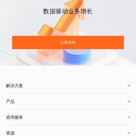
数据驱动业务增长
立即咨询
解决方案
产品
零售行业
咨询服务
美妆行业
增长分析
资源