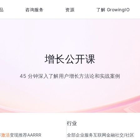
品
咨询服务
资源
了解 GrowingIO
增长公开课
45 分钟深入了解用户增长方法论和实战案例
行业
存
激活
变现
推荐
AARRR
全部
企业服务
互联网金融
社交/社区