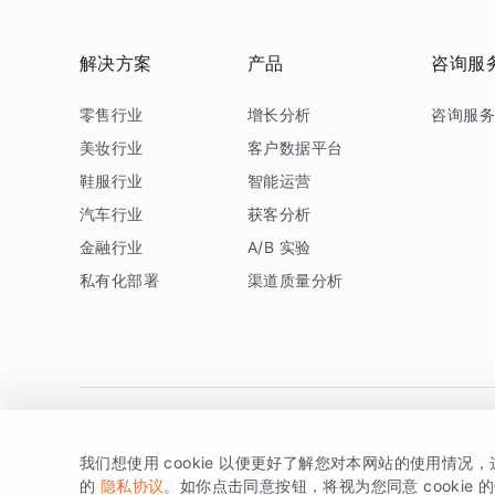
解决方案
产品
咨询服
零售行业
增长分析
咨询服
美妆行业
客户数据平台
鞋服行业
智能运营
汽车行业
获客分析
金融行业
A/B 实验
私有化部署
渠道质量分析
我们想使用 cookie 以便更好了解您对本网站的使用情况
版权所有 © 北京易数科技有限公司
SDK相关说明
京ICP备1
的
隐私协议
。如你点击同意按钮，将视为您同意 cookie 