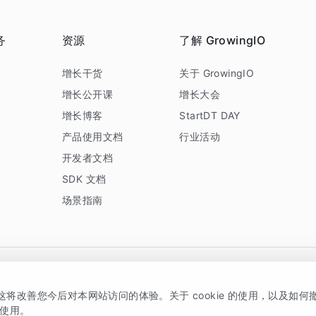
务
资源
了解 GrowingIO
务
增长干货
关于 GrowingIO
增长公开课
增长大会
增长博客
StartDT DAY
产品使用文档
行业活动
开发者文档
SDK 文档
场景指南
GrowingIO 是专注于数据智能分析与增长的品牌，核心平台为 GrowingIO 分析云
，这将改善您今后对本网站访问的体验。关于 cookie 的使用，以及如
5038330号
京公网安备 11010502037228号
的使用。