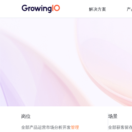
解决方案
产
岗位
场景
全部
产品
运营
市场
分析
开发
管理
全部
获客
留