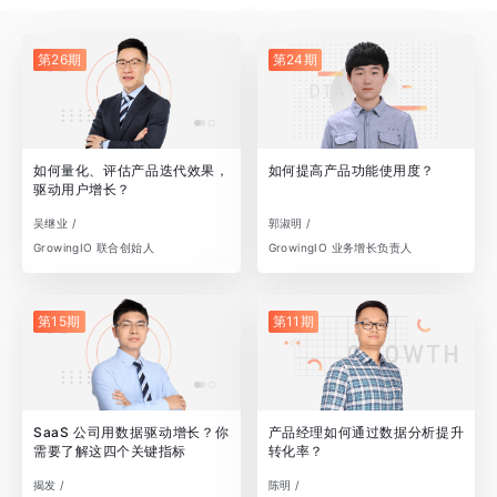
第26期
第24期
如何量化、评估产品迭代效果，
如何提高产品功能使用度？
驱动用户增长？
吴继业 /
郭淑明 /
GrowingIO 联合创始人
GrowingIO 业务增长负责人
第15期
第11期
SaaS 公司用数据驱动增长？你
产品经理如何通过数据分析提升
需要了解这四个关键指标
转化率？
揭发 /
陈明 /