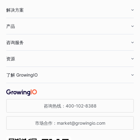
解决方案
产品
零售行业
咨询服务
美妆行业
增长分析
资源
鞋服行业
客户数据平台
咨询服务
了解 GrowingIO
汽车行业
智能运营
增长干货
金融行业
获客分析
增长公开课
关于 GrowingIO
咨询热线：
400-102-8388
私有化部署
A/B 实验
增长博客
增长大会
市场合作：
market@growingio.com
渠道质量分析
产品使用文档
StartDT DAY