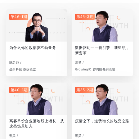
第46-1期
第45-3期
为什么你的数据驱不动业务
数据驱动——新引擎，新组织，
新变革
陈老师 /
邢昊 /
盈余科技 数据总监
GrowingIO 咨询服务副总裁
第40-1期
第35-2期
高客单价企业落地线上增长，从
疫情之下，逆势增长的蜕变之路
这些场景切入
邢昊 /
邢昊 /