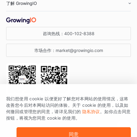
了解 GrowingIO
汽车行业
智能运营
增长干货
金融行业
获客分析
增长公开课
关于 GrowingIO
咨询热线：
400-102-8388
私有化部署
A/B 实验
增长博客
增长大会
市场合作：
market@growingio.com
渠道质量分析
产品使用文档
StartDT DAY
开发者文档
行业活动
SDK 文档
关注公众号
获取更多干货
我们想使用 cookie 以便更好了解您对本网站的使用情况，这将
场景指南
改善您今后对本网站访问的体验。关于 cookie 的使用，以及如
GrowingIO 是专注于数据智能分析与增长的品牌，核心平台为 GrowingIO
何撤回或管理您的同意，请详见我们的
隐私协议
。如你点击同意
按钮，将视为您同意 cookie 的使用。
分析云。
版权所有 © 北京易数科技有限公司
SDK相关说明
京ICP备15038330号
同意
京公网安备 11010502037228号
法律声明及隐私条款