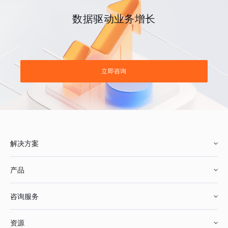
数据驱动业务增长
立即咨询
解决方案
产品
零售行业
咨询服务
美妆行业
增长分析
资源