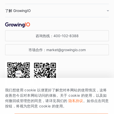
鞋服行业
客户数据平台
咨询服务
了解 GrowingIO
汽车行业
智能运营
增长干货
金融行业
获客分析
增长公开课
关于 GrowingIO
咨询热线：
400-102-8388
私有化部署
A/B 实验
增长博客
增长大会
市场合作：
market@growingio.com
渠道质量分析
产品使用文档
StartDT DAY
开发者文档
行业活动
SDK 文档
关注公众号
获取更多干货
我们想使用 cookie 以便更好了解您对本网站的使用情况，这将
场景指南
改善您今后对本网站访问的体验。关于 cookie 的使用，以及如
GrowingIO 是专注于数据智能分析与增长的品牌，核心平台为 GrowingIO
何撤回或管理您的同意，请详见我们的
隐私协议
。如你点击同意
按钮，将视为您同意 cookie 的使用。
分析云。